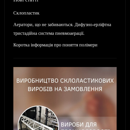
Склопластик
Аератори, що не забиваються. Дифузно-ерліфтна
тристадійна система пневмоаерації.
Коротка інформація про поняття полімери